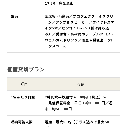
19:30 完全退出
設備
全席Wi-Fi完備／プロジェクター＆スクリ
ーン／アンプ＆スピーカー／ワイヤレスマ
イク2本／ビンゴ：1〜75（紙は持ち込
み）／受付台／高砂席のテーブルクロス／
ウェルカムドリンク／控室＆授乳室／クロ
ークスペース
個室貸切プラン
項目
内容
1名あたり料金
2時間飲み放題付 6,000円（税込）～
※最低保証料金 平日：約30,000円／週
末：約50,000円
収納可能人数
着席：最大20名（テラス込みで最大60